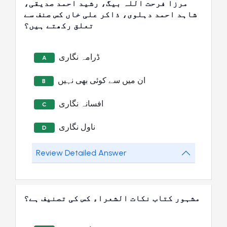
مرزا فرحت اللہ بیگ، رشید احمد صدیقی،
شاہد احمد دہلوی، ذاکر علی خاں کس صنف سے
تعلق رکھتے ہیں؟
ڈرامہ نگاری
A
ان میں سے کوئی بھی نہیں
B
افسانہ نگاری
C
ناول نگاری
D
Review Detailed Answer
مشہور کتاب نکات الشعراء کس کی تصنیف ہے؟