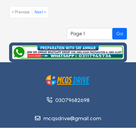
« Previous
Next »
Go
03079682698
mcqsdrive@gmail.com