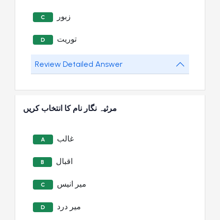
زبور
C
توریت
D
Review Detailed Answer
مرثیہ نگار نام کا انتخاب کریں
غالب
A
اقبال
B
میر انیس
C
میر درد
D