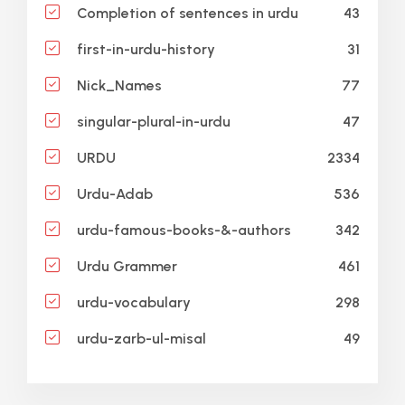
43
Completion of sentences in urdu
31
first-in-urdu-history
77
Nick_Names
47
singular-plural-in-urdu
2334
URDU
536
Urdu-Adab
342
urdu-famous-books-&-authors
461
Urdu Grammer
298
urdu-vocabulary
49
urdu-zarb-ul-misal