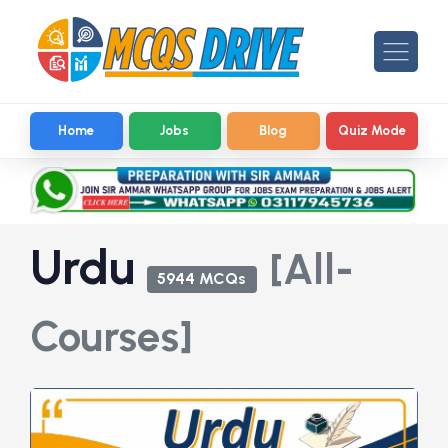
Home
Jobs
Blog
Quiz Mode
Urdu
[All-
5944 MCQs
Courses]