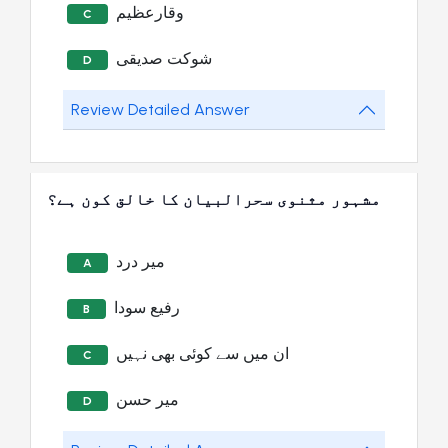
وقارعظیم
C
شوکت صدیقی
D
Review Detailed Answer
مشہور مثنوی سحرالبیان کا خالق کون ہے؟
میر درد
A
رفیع سودا
B
ان میں سے کوئی بھی نہیں
C
میر حسن
D