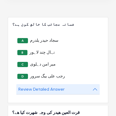
فسانہ عجائب کا خالق کون ہے؟
سجاد حیدر یلدرم
A
نہال چند لاہور
B
میر امن دہلوی
C
رجب علی بیگ سرور
D
Review Detailed Answer
قرت العین ھیدر کی وجہ شھرت کیا ھے؟