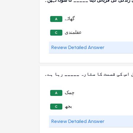
زندگی کی قربانی دینا _____ کا سودا نہیں۔
گھاٹے
A
عقلمندی
C
Review Detailed Answer
 اس کی قسمت کا ستارہ _____ رہا ہے۔
چمک
A
بجھ
C
Review Detailed Answer