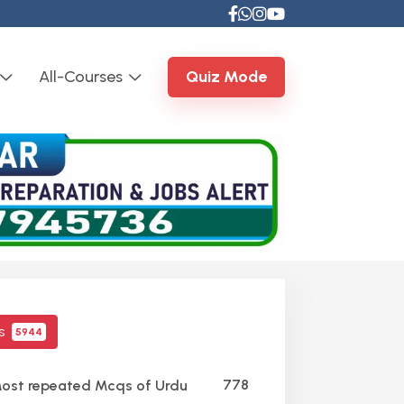
All-Courses
Quiz Mode
cs
5944
778
ost repeated Mcqs of Urdu