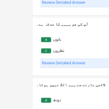
Review Detailed Answer
آپ کی جو ____ کا صدقہ ہے۔
باتوں
A
نظروں
C
Review Detailed Answer
لاٹھی مارنے سے ___ الگ نہیں ہوتا۔
دودھ
A