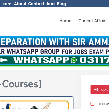
l.com
About
Contact
Jobs
Blog
Home
Current Affairs
-Courses]
All Topi
100 M