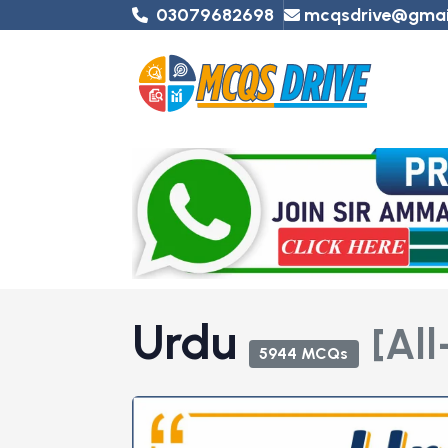
03079682698
mcqsdrive@gmai
Urdu
[All
5944 MCQs