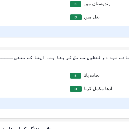
ہندوستاں میں
B
بغل میں
D
ائے عہد دو لفظوں سے مل کر بنا ہے۔ ایفا کے معنی ــــ
نجات پانا
B
آدھا مکمل کرنا
D