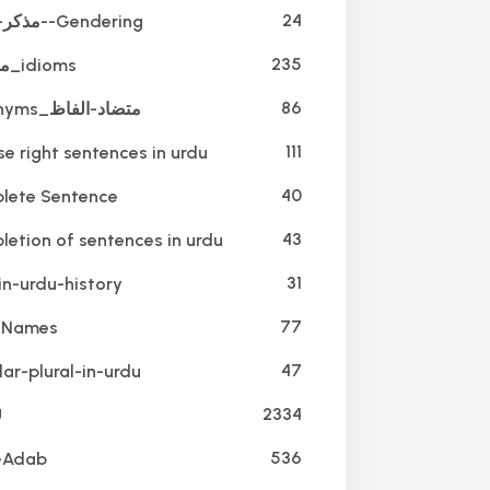
24
مذکر-مونث--Gendering
235
محاورے_idioms
86
antonyms_متضاد-الفاظ
111
e right sentences in urdu
40
ete Sentence
43
etion of sentences in urdu
31
in-urdu-history
77
_Names
47
ar-plural-in-urdu
2334
U
536
-Adab