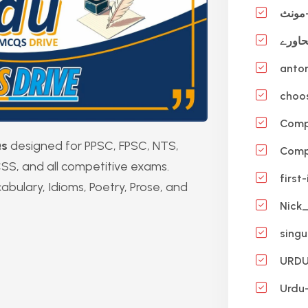
choos
Compl
Qs
designed for PPSC, FPSC, NTS,
Compl
SS, and all competitive exams.
first-
ulary, Idioms, Poetry, Prose, and
Nick
singul
URD
Urdu