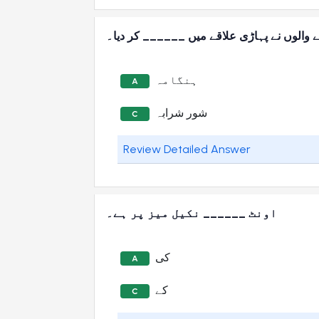
نے والوں نے پہاڑی علاقے میں ______ کر دیا۔
ہنگامہ
A
شور شرابہ
C
Review Detailed Answer
اونٹ ______ نکیل میز پر ہے۔
کی
A
کے
C