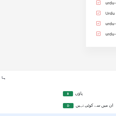
urdu-
Urdu
urdu-
urdu-
ہات
پاؤں
B
ان میں سے کوئی نہیں
D