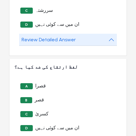
سررشتہ
C
ان میں سے کوئی نہیں
D
Review Detailed Answer
لفظ ارتقاع کی ضد کیا ہے؟
قصرا
A
قصر
B
کسریٰ
C
ان میں سے کوئی نہیں
D