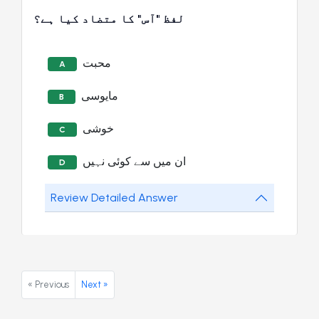
لفظ "آس" کا متضاد کیا ہے؟
محبت
A
مایوسی
B
خوشی
C
ان میں سے کوئی نہیں
D
Review Detailed Answer
« Previous
Next »