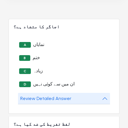
اجاگر کا متضاد ہے؟
نمایاں
A
ختم
B
زیادہ
C
ان میں سے کوئی نہیں
D
Review Detailed Answer
لفظ تفریط کی ضد کیا ہے؟