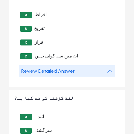
افراط
A
تفریخ
B
افراز
C
ان میں سے کوئی نہیں
D
Review Detailed Answer
لفظ گزشتہ کی ضد کیا ہے؟
آئندہ
A
سرگشتہ
B