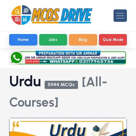
Home
Jobs
Blog
Quiz Mode
Urdu
[All-
5944 MCQs
Courses]