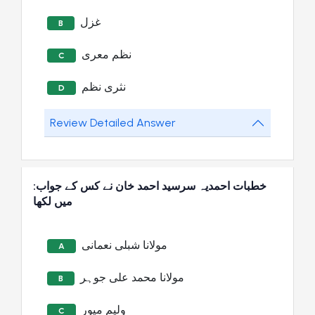
غزل
B
نظم معری
C
نثری نظم
D
Review Detailed Answer
:خطبات احمدیہ سرسید احمد خان نے کس کے جواب
میں لکھا
مولانا شبلی نعمانی
A
مولانا محمد علی جوہر
B
ولیم میور
C