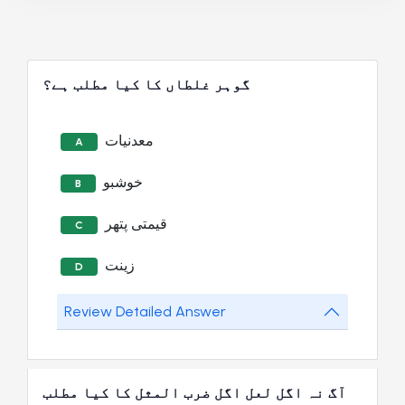
گوہر غلطاں کا کیا مطلب ہے؟
معدنیات
A
خوشبو
B
قیمتی پتھر
C
زینت
D
Review Detailed Answer
آگ نہ اگل لعل اگل ضرب المثل کا کیا مطلب