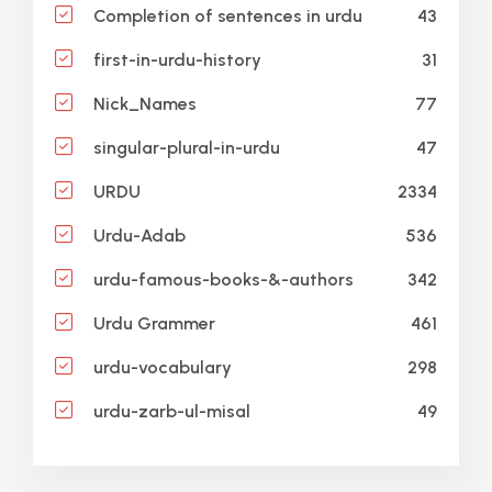
43
Completion of sentences in urdu
31
first-in-urdu-history
77
Nick_Names
47
singular-plural-in-urdu
2334
URDU
536
Urdu-Adab
342
urdu-famous-books-&-authors
461
Urdu Grammer
298
urdu-vocabulary
49
urdu-zarb-ul-misal