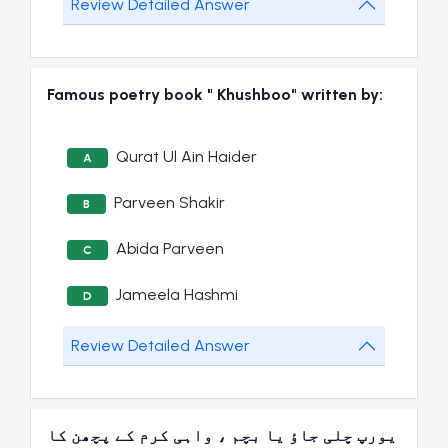
Review Detailed Answer
Famous poetry book " Khushboo" written by:
Qurat Ul Ain Haider
A
Parveen Shakir
B
Abida Parveen
C
Jameela Hashmi
D
Review Detailed Answer
یورپ چلی جاؤ یا بچم ، واہی کرم کے پچھن کا