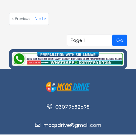
« Previous
Next »
Go
03079682698
mcqsdrive@gmail.com