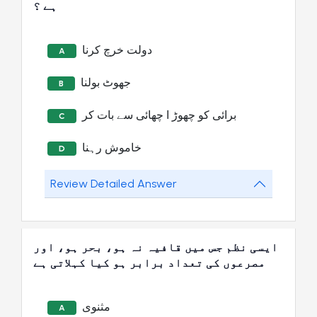
ہے ؟
دولت خرچ کرنا
A
جھوٹ بولنا
B
برائی کو چھوڑ ا چھائی سے بات کر
C
خاموش رہنا
D
Review Detailed Answer
ایسی نظم جس میں قافیہ نہ ہو، بحر ہو، اور
مصرعوں کی تعداد برابر ہو کیا کہلاتی ہے
مثنوی
A