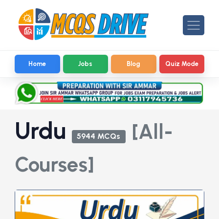
Home
Jobs
Blog
Quiz Mode
Urdu
[All-
5944 MCQs
Courses]