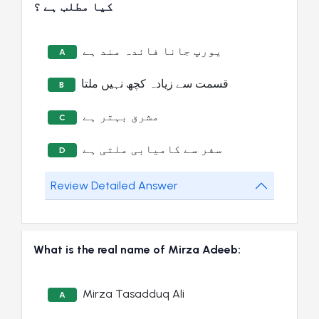
کیا مطلب ہے ؟
یورپ جانا فائدہ مند ہے
A
قسمت سے زیادہ کچھ نہیں ملتا
B
مشرق بہتر ہے
C
سفر سے کامیابی ملتی ہے
D
Review Detailed Answer
What is the real name of Mirza Adeeb:
Mirza Tasadduq Ali
A