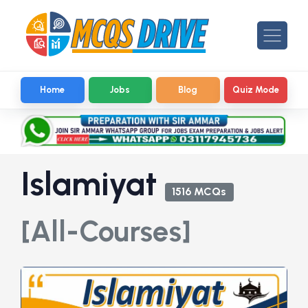
Home
Jobs
Blog
Quiz Mode
Islamiyat
1516 MCQs
[All-Courses]