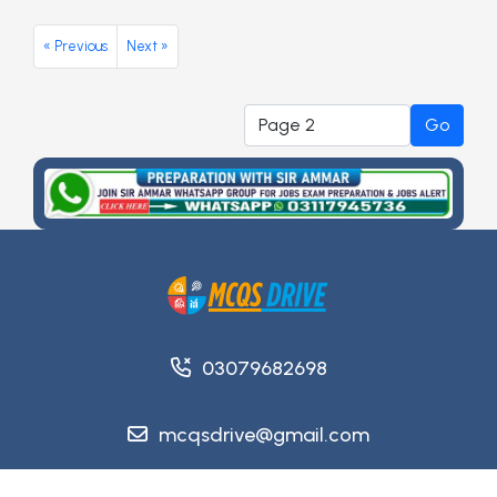
« Previous
Next »
Go
03079682698
mcqsdrive@gmail.com