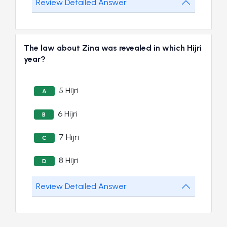
Review Detailed Answer
The law about Zina was revealed in which Hijri
year?
5 Hijri
A
6 Hijri
B
7 Hijri
C
8 Hijri
D
Review Detailed Answer