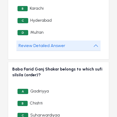
Karachi
B
Hyderabad
C
Multan
D
Review Detailed Answer
Baba Farid Ganj Shakar belongs to which sufi
silsila (order)?
Qadiriyya
A
Chishti
B
Suharwardiyaa
C