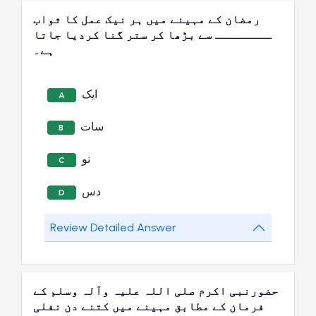
رمضان کے مہینے میں ہر نیک عمل کا ثواب
ــــــــ سے بڑھا کر ستر گنا کردیا جاتا
ہے۔
ایک
A
سات
B
نو
C
دس
D
Review Detailed Answer
حضورنبی اکرم صلی اللہ علیہ وآلہ وسلم کے
فرمان کے مطابق مہینے میں کتنے دن نفلی