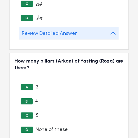
تین
C
چار
D
Review Detailed Answer
How many pillars (Arkan) of fasting (Roza) are
there?
3
A
4
B
5
C
None of these
D