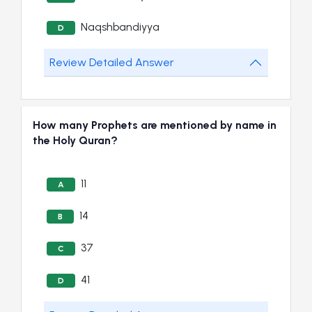
Naqshbandiyya
D
Review Detailed Answer
How many Prophets are mentioned by name in
the Holy Quran?
11
A
14
B
37
C
41
D