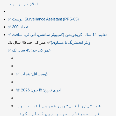
اعلان کر دیا ہے۔
✅ پوسٹ: Surveillance Assistant (PPS-05)
✅ تعداد: 300
✅ تعلیم: 14 سالہ گریجویشن (کمپیوٹر سائنس، آئی ٹی، سافٹ
ویئر انجینئرنگ یا مساوی)
✅ عمر کی حد: 45 سال تک
✅ عمر کی حد: 45 سال تک
✅ ڈومیسائل: پنجاب
🚨 آخری تاریخ: 18 جون 2026
خواتین، اقلیتوں، خصوصی افراد اور
ٹرانسجینڈر امیدواروں کے لیے کوٹہ