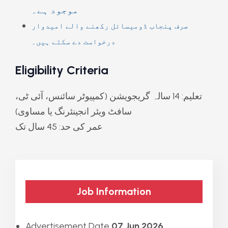
موجود ہے۔
صرف پنجاب ڈومیسائل رکھنے والے امیدوار
درخواست دے سکتے ہیں۔
Eligibility Criteria
تعلیم: 14 سالہ گریجویشن (کمپیوٹر سائنس، آئی ٹی،
سافٹ ویئر انجینئرنگ یا مساوی)
عمر کی حد: 45 سال تک
Job Information
Advertisement Date
07 Jun 2026